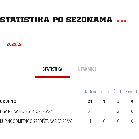
Statistika po sezonama
2025/26
STATISTIKA
UTAKMICE
Nastupi
Pogotci
Žuti k.
Crveni k.
UKUPNO
21
1
3
0
LIGA NS NAŠICE - SENIORI 25/26
20
1
3
0
KUP NOGOMETNOG SREDIŠTA NAŠICE 25/26
1
0
0
0