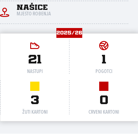
Našice
MJESTO ROĐENJA
2025/26
21
1
NASTUPI
POGOTCI
3
0
ŽUTI KARTONI
CRVENI KARTONI