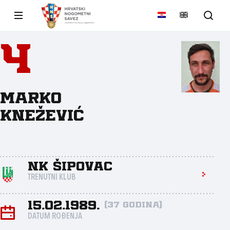
4
Marko
Knežević
NK Šipovac
TRENUTNI KLUB
15.02.1989.
(37 godina)
DATUM ROĐENJA