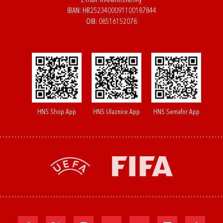
E-mail:
info@hns.family
IBAN: HR2523400091100187844
OIB: 08516152078
HNS Shop App
HNS Ulaznice App
HNS Semafor App