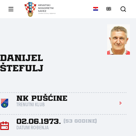
Danijel
Štefulj
NK Pušćine
TRENUTNI KLUB
02.06.1973.
(53 godine)
DATUM ROĐENJA