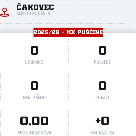
Čakovec
MJESTO ROĐENJA
2025/26 - NK PUŠĆINE
0
0
UTAKMICE
POBJEDE
0
0
NERIJEŠENO
PORAZI
0,00
+0
PROSJEK BODOVA
GOL RAZLIKA