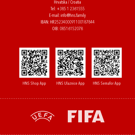
Hrvatska / Croatia
Tel:
+385 1 2361555
E-mail:
info@hns.family
IBAN: HR2523400091100187844
OIB: 08516152078
HNS Shop App
HNS Ulaznice App
HNS Semafor App