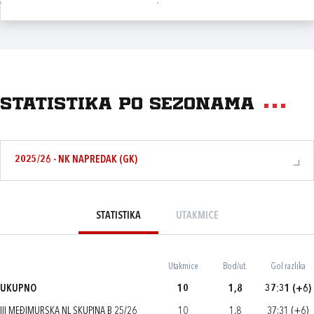
Statistika po sezonama
2025/26 - NK NAPREDAK (GK)
STATISTIKA
UTAKMICE
Utakmice
Bod/ut.
Gol razlika
UKUPNO
10
1,8
37:31 (+6)
III MEĐIMURSKA NL SKUPINA B 25/26
10
1,8
37:31 (+6)