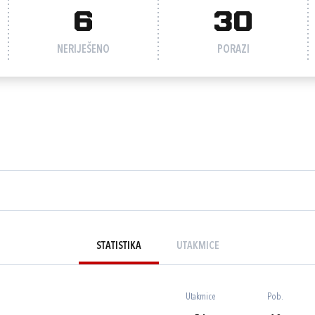
6
30
NERIJEŠENO
PORAZI
STATISTIKA
UTAKMICE
Utakmice
Pob.