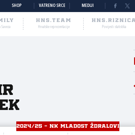
SHOP
VATRENO SRCE
MEDIJI
MILY
HNS.TEAM
HNS.RIZNIC
a Saveza
Hrvatske reprezentacije
Povijest i statistika
ir
ek
2024/25 - NK MLADOST ŽDRALOVI