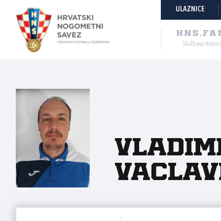
ULAZNICE
HNS.FA
Službena stranic
Vladim
Vaclav