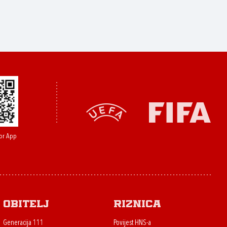
or App
Obitelj
Riznica
Generacija 111
Povijest HNS-a