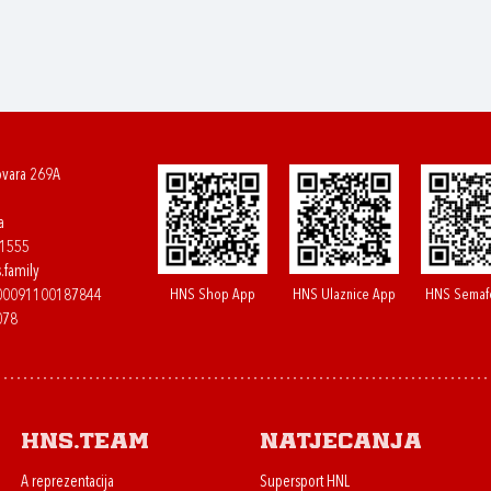
ovara 269A
a
61555
.family
HNS Shop App
HNS Ulaznice App
HNS Semaf
400091100187844
078
HNS.team
Natjecanja
A reprezentacija
Supersport HNL