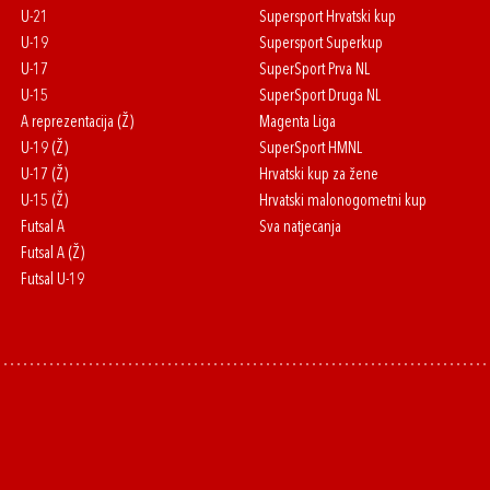
U-21
Supersport Hrvatski kup
U-19
Supersport Superkup
U-17
SuperSport Prva NL
U-15
SuperSport Druga NL
A reprezentacija (Ž)
Magenta Liga
U-19 (Ž)
SuperSport HMNL
U-17 (Ž)
Hrvatski kup za žene
U-15 (Ž)
Hrvatski malonogometni kup
Futsal A
Sva natjecanja
Futsal A (Ž)
Futsal U-19