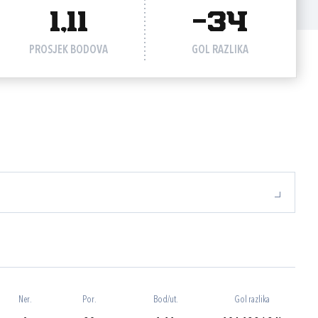
1,11
-34
PROSJEK BODOVA
GOL RAZLIKA
Ner.
Por.
Bod/ut.
Gol razlika