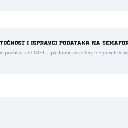
e točnost i ispravci podataka na Semafo
ualne podatke iz COMET-a, platforme za vođenje nogometnih n