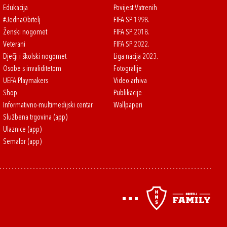
Edukacija
Povijest Vatrenih
#JednaObitelj
FIFA SP 1998.
Ženski nogomet
FIFA SP 2018.
Veterani
FIFA SP 2022.
Dječji i školski nogomet
Liga nacija 2023.
Osobe s invaliditetom
Fotografije
UEFA Playmakers
Video arhiva
Shop
Publikacije
Informativno-multimedijski centar
Wallpaperi
Službena trgovina (app)
Ulaznice (app)
Semafor (app)