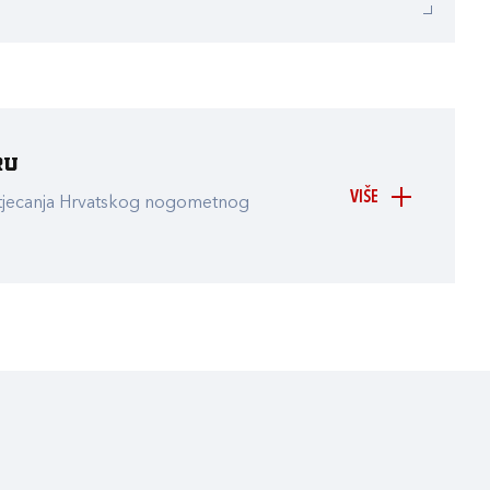
ru
VIŠE
atjecanja Hrvatskog nogometnog