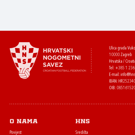
Ulica grada Vuk
10000 Zagreb
Hrvatska / Croati
Tel:
+385 1 23
E-mail:
info@hns
IBAN: HR2523
OIB: 08516152
O nama
HNS
Povijest
Središta