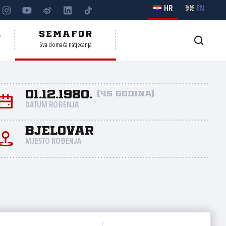
HR
EN
A
SEMAFOR
Sva domaća natjecanja
01.12.1980.
(45 godina)
DATUM ROĐENJA
Bjelovar
MJESTO ROĐENJA