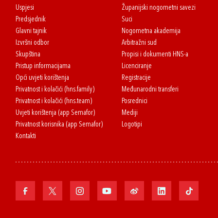
Uspjesi
Županijski nogometni savezi
Predsjednik
Suci
Glavni tajnik
Nogometna akademija
Izvršni odbor
Arbitražni sud
Skupština
Propisi i dokumenti HNS-a
Pristup informacijama
Licenciranje
Opći uvjeti korištenja
Registracije
Privatnost i kolačići (hns.family)
Međunarodni transferi
Privatnost i kolačići (hns.team)
Posrednici
Uvjeti korištenja (app Semafor)
Mediji
Privatnost korisnika (app Semafor)
Logotipi
Kontakti