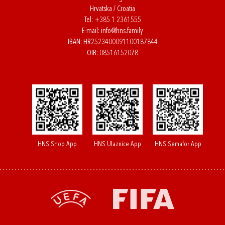
Hrvatska / Croatia
Tel:
+385 1 2361555
E-mail:
info@hns.family
IBAN: HR2523400091100187844
OIB: 08516152078
HNS Shop App
HNS Ulaznice App
HNS Semafor App