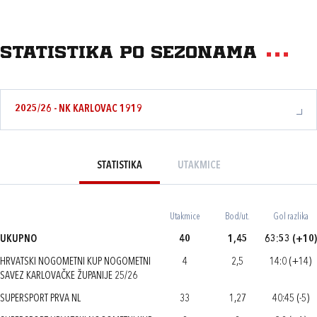
Statistika po sezonama
2025/26 - NK KARLOVAC 1919
STATISTIKA
UTAKMICE
Utakmice
Bod/ut.
Gol razlika
UKUPNO
40
1,45
63:53 (+10)
HRVATSKI NOGOMETNI KUP NOGOMETNI
4
2,5
14:0 (+14)
SAVEZ KARLOVAČKE ŽUPANIJE 25/26
SUPERSPORT PRVA NL
33
1,27
40:45 (-5)