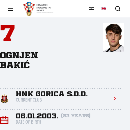
7
Ognjen
Bakić
HNK Gorica s.d.d.
CURRENT CLUB
06.01.2003.
(23 years)
DATE OF BIRTH