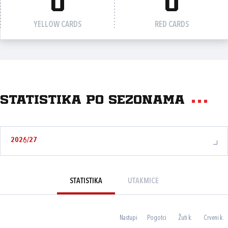
0
0
YELLOW CARDS
RED CARDS
Statistika po sezonama
2026/27
STATISTIKA
UTAKMICE
Nastupi
Pogotci
Žuti k.
Crveni k.