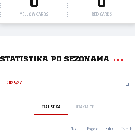
0
0
YELLOW CARDS
RED CARDS
Statistika po sezonama
2026/27
STATISTIKA
UTAKMICE
Nastupi
Pogotci
Žuti k.
Crveni k.