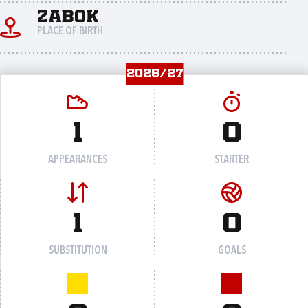
Zabok
PLACE OF BIRTH
2026/27
1
0
APPEARANCES
STARTER
1
0
SUBSTITUTION
GOALS