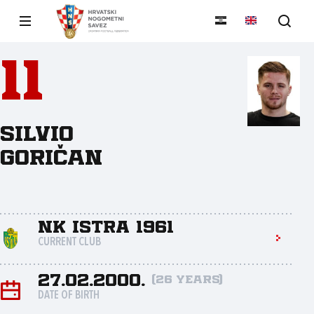
11
Silvio
Goričan
NK Istra 1961
CURRENT CLUB
27.02.2000.
(26 years)
DATE OF BIRTH