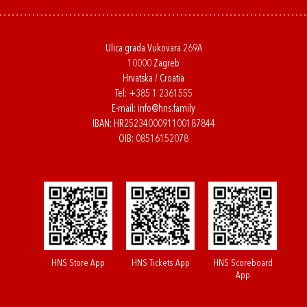
Ulica grada Vukovara 269A
10000 Zagreb
Hrvatska / Croatia
Tel:
+385 1 2361555
E-mail:
info@hns.family
IBAN: HR2523400091100187844
OIB: 08516152078
HNS Store App
HNS Tickets App
HNS Scoreboard
App