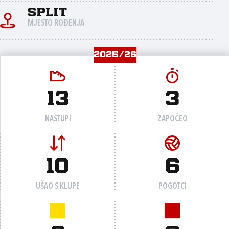
Split
MJESTO ROĐENJA
2025/26
13
3
NASTUPI
ZAPOČEO
10
6
UŠAO S KLUPE
POGOTCI