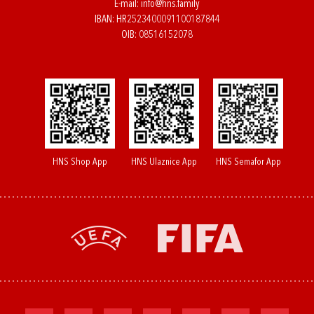
E-mail:
info@hns.family
IBAN: HR2523400091100187844
OIB: 08516152078
HNS Shop App
HNS Ulaznice App
HNS Semafor App