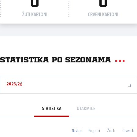
0
0
ŽUTI KARTONI
CRVENI KARTONI
Statistika po sezonama
2025/26
STATISTIKA
UTAKMICE
Nastupi
Pogotci
Žuti k.
Crveni k.