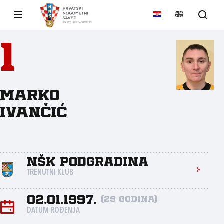
1
Marko
Ivančić
NŠK Podgradina
TRENUTNI KLUB
02.01.1997.
(29 godina)
DATUM ROĐENJA