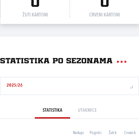
0
0
ŽUTI KARTONI
CRVENI KARTONI
Statistika po sezonama
2025/26
STATISTIKA
UTAKMICE
Nastupi
Pogotci
Žuti k.
Crveni k.