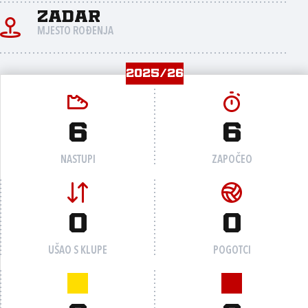
Zadar
MJESTO ROĐENJA
2025/26
6
6
NASTUPI
ZAPOČEO
0
0
UŠAO S KLUPE
POGOTCI