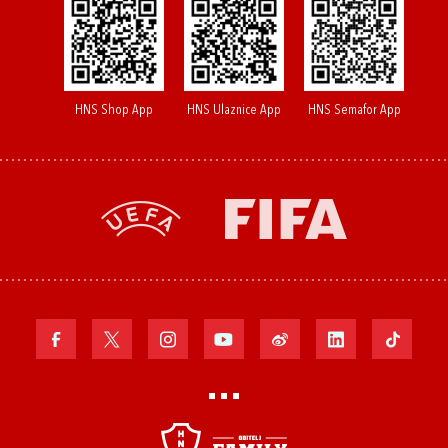
HNS Shop App
HNS Ulaznice App
HNS Semafor App