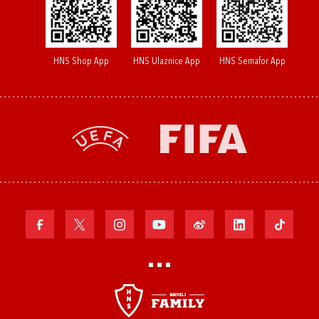
HNS Shop App
HNS Ulaznice App
HNS Semafor App