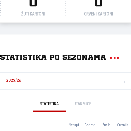
0
0
ŽUTI KARTONI
CRVENI KARTONI
Statistika po sezonama
2025/26
STATISTIKA
UTAKMICE
Nastupi
Pogotci
Žuti k.
Crveni k.