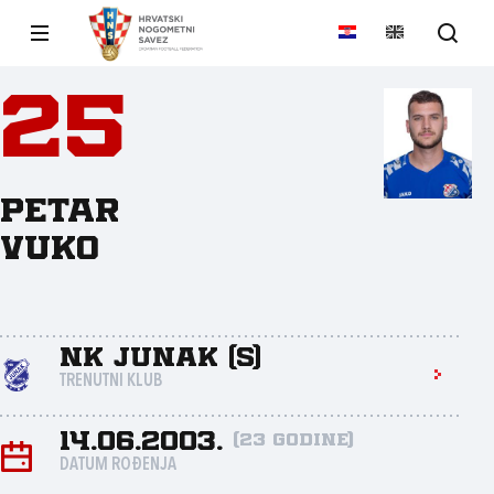
25
Petar
Vuko
NK Junak (S)
TRENUTNI KLUB
14.06.2003.
(23 godine)
DATUM ROĐENJA