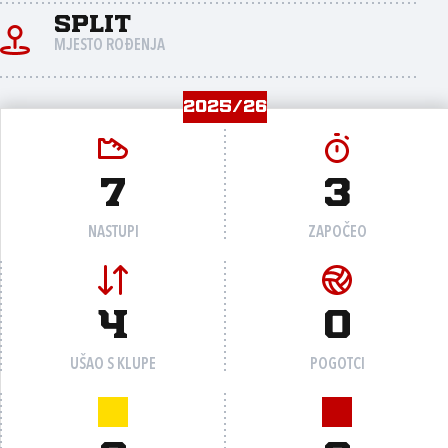
Split
MJESTO ROĐENJA
2025/26
7
3
NASTUPI
ZAPOČEO
4
0
UŠAO S KLUPE
POGOTCI