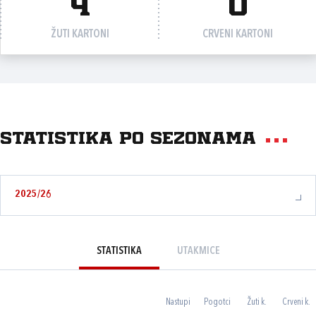
4
0
ŽUTI KARTONI
CRVENI KARTONI
Statistika po sezonama
2025/26
STATISTIKA
UTAKMICE
Nastupi
Pogotci
Žuti k.
Crveni k.