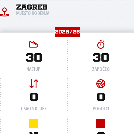
Zagreb
MJESTO ROĐENJA
2025/26
30
30
NASTUPI
ZAPOČEO
0
0
UŠAO S KLUPE
POGOTCI