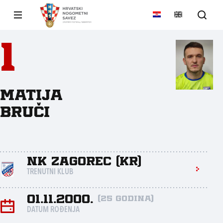
1
Matija
Bruči
NK Zagorec (Kr)
TRENUTNI KLUB
01.11.2000.
(25 godina)
DATUM ROĐENJA