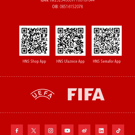
IBAN: HR2523400091100187844
OIB: 08516152078
HNS Shop App
HNS Ulaznice App
HNS Semafor App