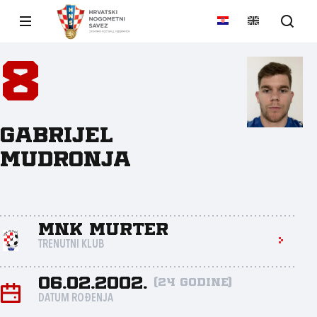
8
Gabrijel
Mudronja
MNK Murter
TRENUTNI KLUB
06.02.2002.
(24 godine)
DATUM ROĐENJA