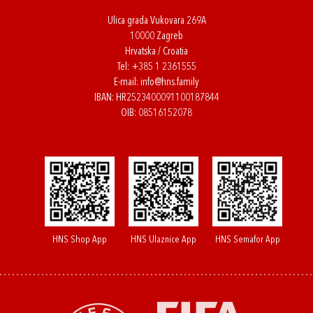
Ulica grada Vukovara 269A
10000 Zagreb
Hrvatska / Croatia
Tel:
+385 1 2361555
E-mail:
info@hns.family
IBAN: HR2523400091100187844
OIB: 08516152078
HNS Shop App
HNS Ulaznice App
HNS Semafor App