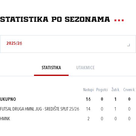
Statistika po sezonama
2025/26
STATISTIKA
UTAKMICE
Nastupi
Pogotci
Žuti k.
Crveni k.
UKUPNO
16
0
1
0
FUTSAL DRUGA HMNL JUG - SREDIŠTE SPLIT 25/26
14
0
1
0
HMNK
2
0
0
0