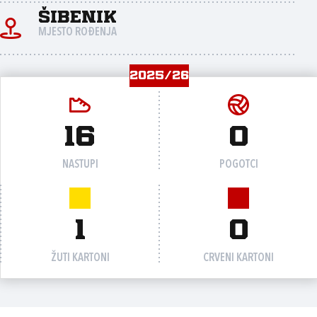
Šibenik
MJESTO ROĐENJA
2025/26
16
0
NASTUPI
POGOTCI
1
0
ŽUTI KARTONI
CRVENI KARTONI