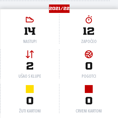
2021/22
14
12
NASTUPI
ZAPOČEO
2
0
UŠAO S KLUPE
POGOTCI
0
0
ŽUTI KARTONI
CRVENI KARTONI