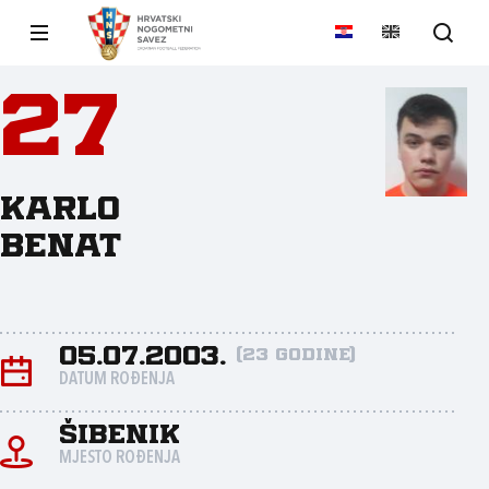
27
Karlo
Benat
05.07.2003.
(23 godine)
DATUM ROĐENJA
Šibenik
MJESTO ROĐENJA