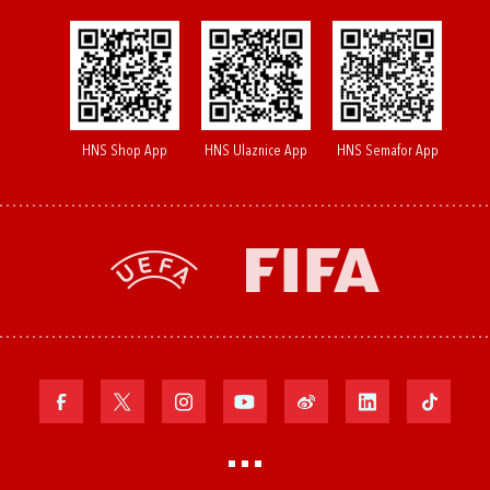
HNS Shop App
HNS Ulaznice App
HNS Semafor App