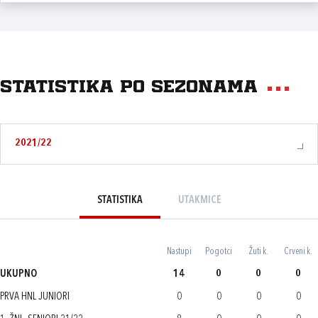
Statistika po sezonama
2021/22
STATISTIKA
UTAKMICE
Nastupi
Pogotci
Žuti k.
Crveni k.
UKUPNO
14
0
0
0
PRVA HNL JUNIORI
0
0
0
0