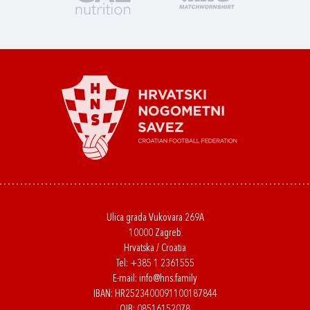
Ulica grada Vukovara 269A
10000 Zagreb
Hrvatska / Croatia
Tel:
+385 1 2361555
E-mail:
info@hns.family
IBAN: HR2523400091100187844
OIB: 08516152078