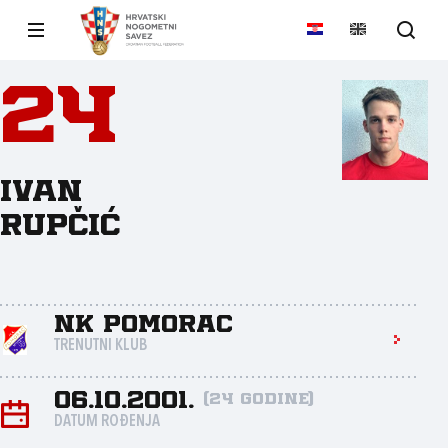
24
Ivan
Rupčić
NK Pomorac
TRENUTNI KLUB
06.10.2001.
(24 godine)
DATUM ROĐENJA