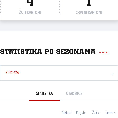
4
1
ŽUTI KARTONI
CRVENI KARTONI
Statistika po sezonama
2025/26
STATISTIKA
UTAKMICE
Nastupi
Pogotci
Žuti k.
Crveni k.