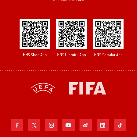
HNS Shop App
HNS Ulaznice App
HNS Semafor App