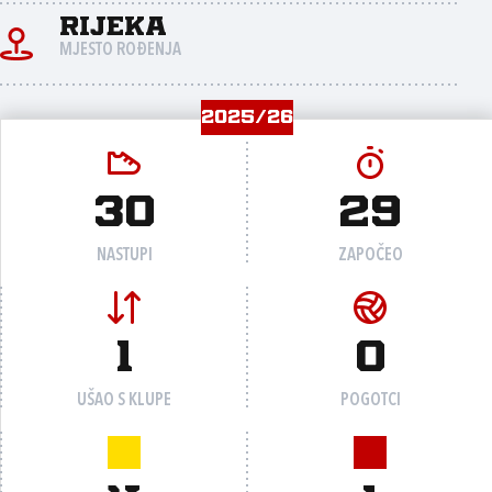
Rijeka
MJESTO ROĐENJA
2025/26
30
29
NASTUPI
ZAPOČEO
1
0
UŠAO S KLUPE
POGOTCI