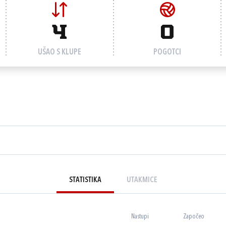
4
0
UŠAO S KLUPE
POGOTCI
STATISTIKA
UTAKMICE
Nastupi
Započeo