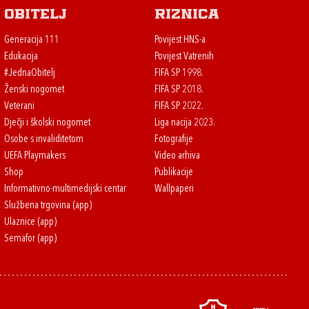
Obitelj
Riznica
Generacija 111
Povijest HNS-a
Edukacija
Povijest Vatrenih
#JednaObitelj
FIFA SP 1998.
Ženski nogomet
FIFA SP 2018.
Veterani
FIFA SP 2022.
Dječji i školski nogomet
Liga nacija 2023.
Osobe s invaliditetom
Fotografije
UEFA Playmakers
Video arhiva
Shop
Publikacije
Informativno-multimedijski centar
Wallpaperi
Službena trgovina (app)
Ulaznice (app)
Semafor (app)