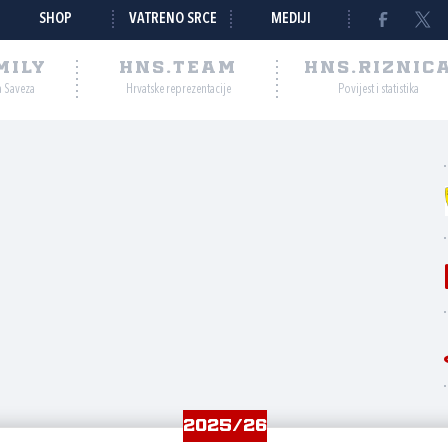
SHOP
VATRENO SRCE
MEDIJI
MILY
HNS.TEAM
HNS.RIZNIC
a Saveza
Hrvatske reprezentacije
Povijest i statistika
2025/26