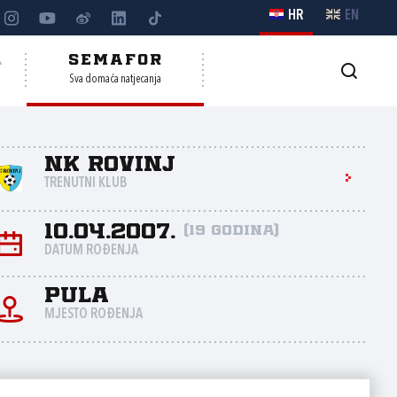
HR
EN
A
SEMAFOR
Sva domaća natjecanja
NK Rovinj
TRENUTNI KLUB
10.04.2007.
(19 godina)
DATUM ROĐENJA
Pula
MJESTO ROĐENJA