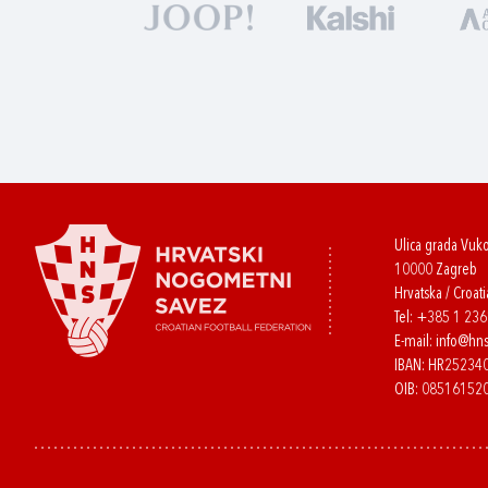
Ulica grada Vuk
10000 Zagreb
Hrvatska / Croati
Tel:
+385 1 23
E-mail:
info@hns
IBAN: HR2523
OIB: 08516152