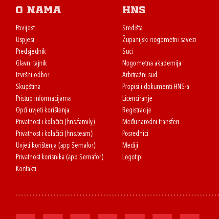
O nama
HNS
Povijest
Središta
Uspjesi
Županijski nogometni savezi
Predsjednik
Suci
Glavni tajnik
Nogometna akademija
Izvršni odbor
Arbitražni sud
Skupština
Propisi i dokumenti HNS-a
Pristup informacijama
Licenciranje
Opći uvjeti korištenja
Registracije
Privatnost i kolačići (hns.family)
Međunarodni transferi
Privatnost i kolačići (hns.team)
Posrednici
Uvjeti korištenja (app Semafor)
Mediji
Privatnost korisnika (app Semafor)
Logotipi
Kontakti