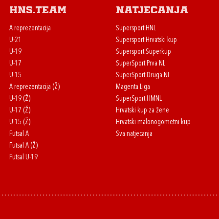
HNS.team
Natjecanja
A reprezentacija
Supersport HNL
U-21
Supersport Hrvatski kup
U-19
Supersport Superkup
U-17
SuperSport Prva NL
U-15
SuperSport Druga NL
A reprezentacija (Ž)
Magenta Liga
U-19 (Ž)
SuperSport HMNL
U-17 (Ž)
Hrvatski kup za žene
U-15 (Ž)
Hrvatski malonogometni kup
Futsal A
Sva natjecanja
Futsal A (Ž)
Futsal U-19