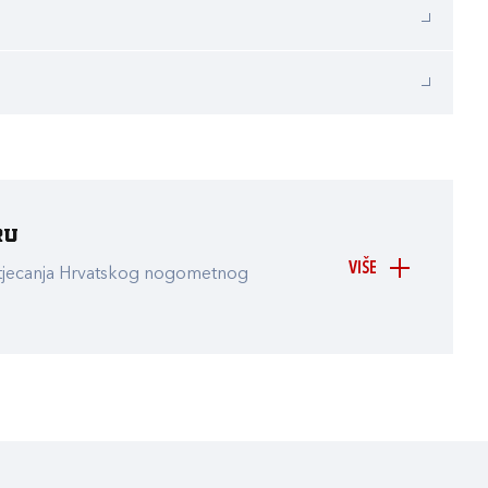
ru
VIŠE
atjecanja Hrvatskog nogometnog