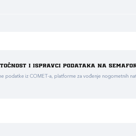
e točnost i ispravci podataka na Semafo
ualne podatke iz COMET-a, platforme za vođenje nogometnih n