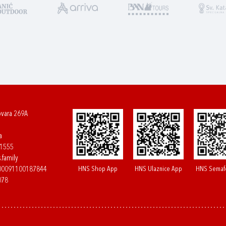
ovara 269A
a
61555
.family
HNS Shop App
HNS Ulaznice App
HNS Semaf
400091100187844
078