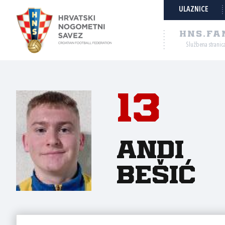
ULAZNICE
HNS.FA
Službena stranic
13
Andi
Bešić