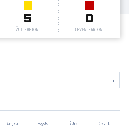
5
0
ŽUTI KARTONI
CRVENI KARTONI
Zamjena
Pogotci
Žuti k.
Crveni k.