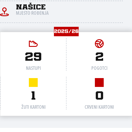
Našice
MJESTO ROĐENJA
2025/26
29
2
NASTUPI
POGOTCI
1
0
ŽUTI KARTONI
CRVENI KARTONI