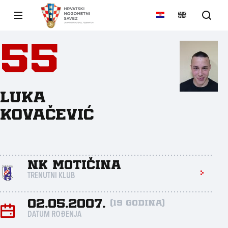
55
Luka
Kovačević
NK Motičina
TRENUTNI KLUB
02.05.2007.
(19 godina)
DATUM ROĐENJA