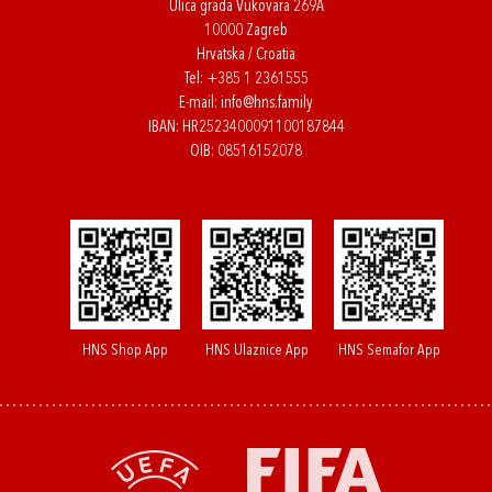
Ulica grada Vukovara 269A
10000 Zagreb
Hrvatska / Croatia
Tel:
+385 1 2361555
E-mail:
info@hns.family
IBAN: HR2523400091100187844
OIB: 08516152078
HNS Shop App
HNS Ulaznice App
HNS Semafor App