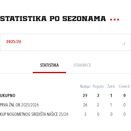
Statistika po sezonama
2025/26
STATISTIKA
UTAKMICE
Nastupi
Pogotci
Žuti k.
Crveni k.
UKUPNO
29
2
1
0
PRVA ŽNL OB 2025/2026
26
2
1
0
KUP NOGOMETNOG SREDIŠTA NAŠICE 25/26
3
0
0
0