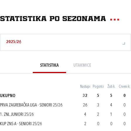
Statistika po sezonama
2025/26
STATISTIKA
UTAKMICE
Nastupi
Pogotci
Žuti k.
Crveni k.
UKUPNO
32
5
5
0
PRVA ZAGREBAČKA LIGA - SENIORI 25/26
26
3
4
0
1. ZNL JUNIORI 25/26
4
2
1
0
KUP ZNS-A - SENIORI 25/26
2
0
0
0