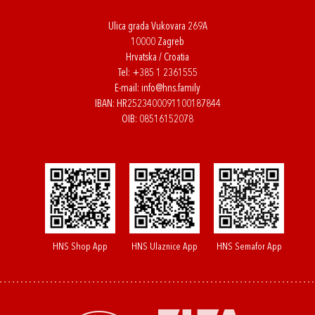
Ulica grada Vukovara 269A
10000 Zagreb
Hrvatska / Croatia
Tel:
+385 1 2361555
E-mail:
info@hns.family
IBAN: HR2523400091100187844
OIB: 08516152078
HNS Shop App
HNS Ulaznice App
HNS Semafor App