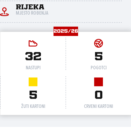
Rijeka
MJESTO ROĐENJA
2025/26
32
5
NASTUPI
POGOTCI
5
0
ŽUTI KARTONI
CRVENI KARTONI