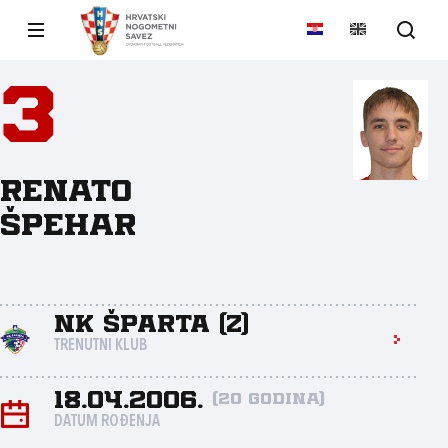
3
Renato
Špehar
NK Šparta (Z)
TRENUTNI KLUB
18.04.2006.
(20 godina)
DATUM ROĐENJA