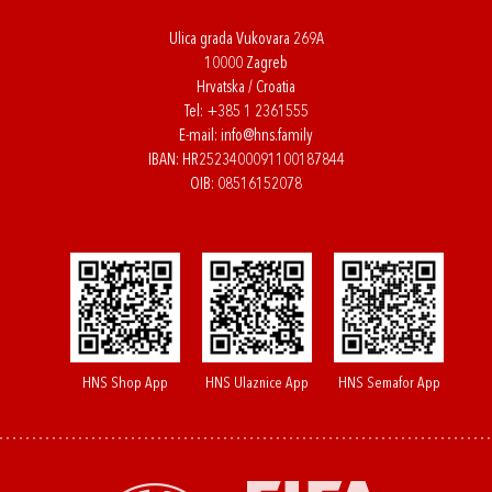
Ulica grada Vukovara 269A
10000 Zagreb
Hrvatska / Croatia
Tel:
+385 1 2361555
E-mail:
info@hns.family
IBAN: HR2523400091100187844
OIB: 08516152078
HNS Shop App
HNS Ulaznice App
HNS Semafor App