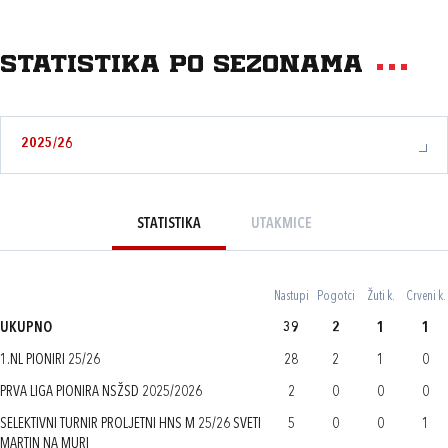
Statistika po sezonama
2025/26
STATISTIKA
UTAKMICE
Nastupi
Pogotci
Žuti k.
Crveni k.
UKUPNO
39
2
1
1
1.NL PIONIRI 25/26
28
2
1
0
PRVA LIGA PIONIRA NSŽSD 2025/2026
2
0
0
0
SELEKTIVNI TURNIR PROLJETNI HNS M 25/26 SVETI
5
0
0
1
MARTIN NA MURI