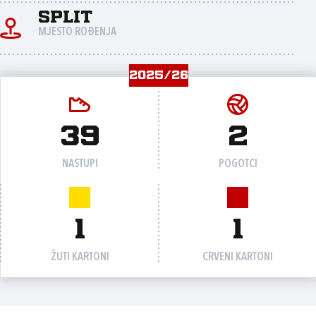
Split
MJESTO ROĐENJA
2025/26
39
2
NASTUPI
POGOTCI
1
1
ŽUTI KARTONI
CRVENI KARTONI