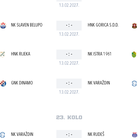
13.02.2027.
NK SLAVEN BELUPO
-
:
-
HNK GORICA S.D.D.
13.02.2027.
HNK RIJEKA
-
:
-
NK ISTRA 1961
13.02.2027.
GNK DINAMO
-
:
-
NK VARAŽDIN
13.02.2027.
23. kolo
NK VARAŽDIN
-
:
-
NK RUDEŠ