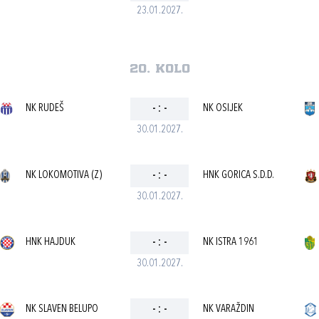
23.01.2027.
20. kolo
NK RUDEŠ
-
:
-
NK OSIJEK
30.01.2027.
NK LOKOMOTIVA (Z)
-
:
-
HNK GORICA S.D.D.
30.01.2027.
HNK HAJDUK
-
:
-
NK ISTRA 1961
30.01.2027.
NK SLAVEN BELUPO
-
:
-
NK VARAŽDIN