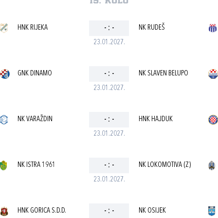
19. kolo
HNK RIJEKA
-
:
-
NK RUDEŠ
23.01.2027.
GNK DINAMO
-
:
-
NK SLAVEN BELUPO
23.01.2027.
NK VARAŽDIN
-
:
-
HNK HAJDUK
23.01.2027.
NK ISTRA 1961
-
:
-
NK LOKOMOTIVA (Z)
23.01.2027.
HNK GORICA S.D.D.
-
:
-
NK OSIJEK