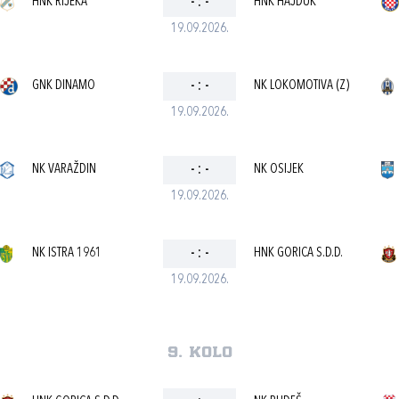
HNK RIJEKA
-
:
-
HNK HAJDUK
19.09.2026.
GNK DINAMO
-
:
-
NK LOKOMOTIVA (Z)
19.09.2026.
NK VARAŽDIN
-
:
-
NK OSIJEK
19.09.2026.
NK ISTRA 1961
-
:
-
HNK GORICA S.D.D.
19.09.2026.
9. kolo