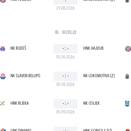
-
:
-
29.08.2026.
6. kolo
NK RUDEŠ
-
:
-
HNK HAJDUK
05.09.2026.
NK SLAVEN BELUPO
-
:
-
NK LOKOMOTIVA (Z)
05.09.2026.
HNK RIJEKA
-
:
-
NK OSIJEK
05.09.2026.