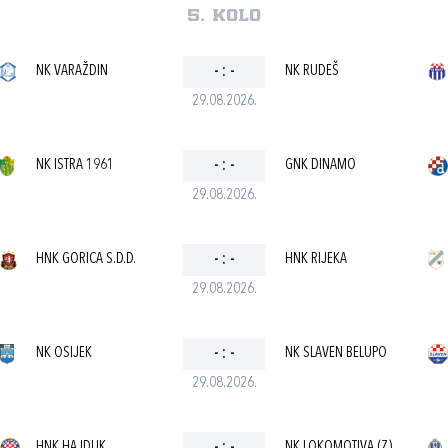
5. kolo
NK VARAŽDIN
-
:
-
NK RUDEŠ
29.08.2026.
NK ISTRA 1961
-
:
-
GNK DINAMO
29.08.2026.
HNK GORICA S.D.D.
-
:
-
HNK RIJEKA
29.08.2026.
NK OSIJEK
-
:
-
NK SLAVEN BELUPO
29.08.2026.
HNK HAJDUK
NK LOKOMOTIVA (Z)