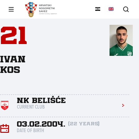
21
Ivan
Kos
NK Belišće
CURRENT CLUB
03.02.2004.
(22 years)
DATE OF BIRTH