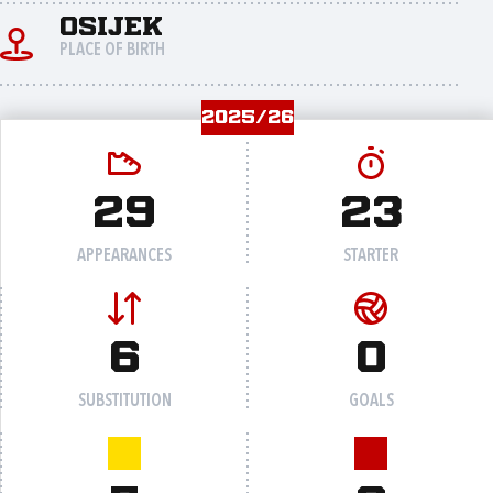
Osijek
PLACE OF BIRTH
2025/26
29
23
APPEARANCES
STARTER
6
0
SUBSTITUTION
GOALS