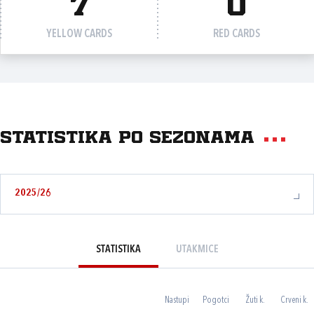
7
0
YELLOW CARDS
RED CARDS
Statistika po sezonama
2025/26
STATISTIKA
UTAKMICE
Nastupi
Pogotci
Žuti k.
Crveni k.