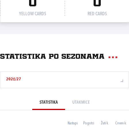
0
0
YELLOW CARDS
RED CARDS
Statistika po sezonama
2026/27
STATISTIKA
UTAKMICE
Nastupi
Pogotci
Žuti k.
Crveni k.