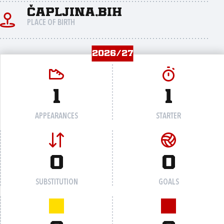
Čapljina,bih
PLACE OF BIRTH
2026/27
1
1
APPEARANCES
STARTER
0
0
SUBSTITUTION
GOALS