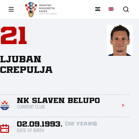
21
Ljuban
Crepulja
NK Slaven Belupo
CURRENT CLUB
02.09.1993.
(32 years)
DATE OF BIRTH