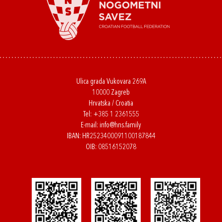
Ulica grada Vukovara 269A
10000 Zagreb
Hrvatska / Croatia
Tel:
+385 1 2361555
E-mail:
info@hns.family
IBAN: HR2523400091100187844
OIB: 08516152078