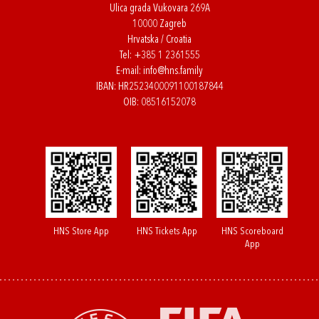
Ulica grada Vukovara 269A
10000 Zagreb
Hrvatska / Croatia
Tel:
+385 1 2361555
E-mail:
info@hns.family
IBAN: HR2523400091100187844
OIB: 08516152078
HNS Store App
HNS Tickets App
HNS Scoreboard
App