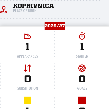
Koprivnica
PLACE OF BIRTH
2026/27
1
1
APPEARANCES
STARTER
0
0
SUBSTITUTION
GOALS